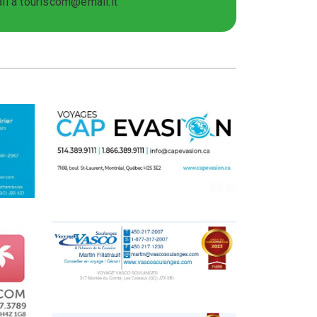
il à touriscom@email.it