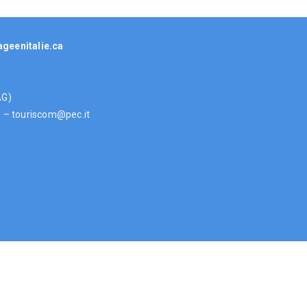
ageenitalie.ca
(AG)
t – touriscom@pec.it