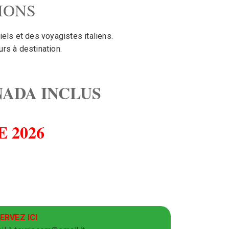
IONS
ls et des voyagistes italiens.
rs à destination.
NADA INCLUS
 2026
ERVEZ ICI